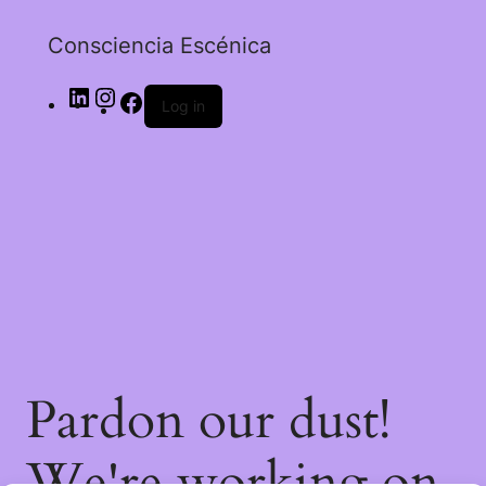
Consciencia Escénica
Log in
Pardon our dust
!
We're working on