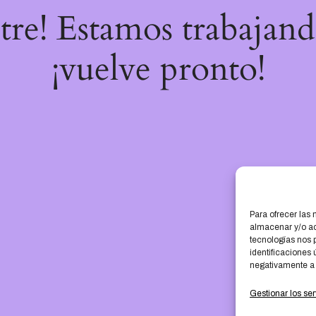
stre! Estamos trabajand
¡vuelve pronto!
Para ofrecer las
almacenar y/o ac
tecnologías nos 
identificaciones 
negativamente a c
Gestionar los ser